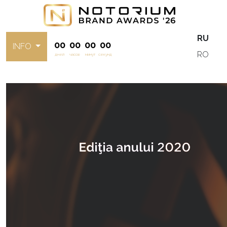
RU
00
00
00
00
INFO
RO
дней
часов
минут
секунд