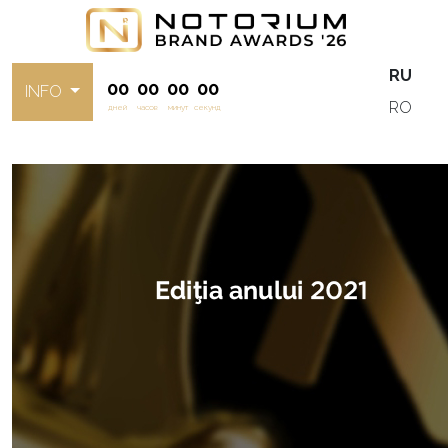
RU
00
00
00
00
INFO
RO
дней
часов
минут
секунд