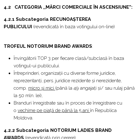
4.2
CATEGORIA ,,MĂRCI COMERCIALE ÎN ASCENSIUNE”:
4.2.1 Subcategoria
RECUNOAȘTEREA
PUBLICULUI
(revendicată în baza votingului on-line)
TROFEUL NOTORIUM BRAND AWARDS
:
Învingătorii TOP 3 per fiecare clasă/subclasă în baza
votingul-ui publicului.
Întreprinderi, organizații cu diverse forme juridice,
reprezentanți, pers. juridice rezidente și nerezidente,
comp.
micro și mici
(până la 49 angajați și/ sau rulaj până
la 50 mln. lei),
Branduri înregistrate sau în proces de înregistrare cu
o
vechime pe piață de până la 5 ani
în Republica
Moldova.
4.2.2 Subcategoria NOTORIUM LADIES BRAND
AWARDS
(revendicată prin cerere)