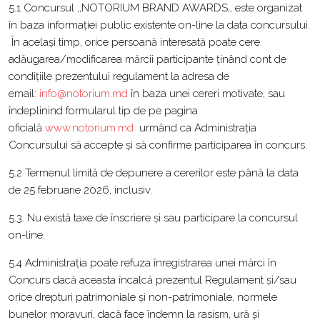
5.1 Concursul ,,NOTORIUM BRAND AWARDS,, este organizat
în baza informației public existente on-line la data concursului.
În același timp, orice persoană interesată poate cere
adăugarea/modificarea mărcii participante ținând cont de
condițiile prezentului regulament la adresa de
email:
info@notorium.md
în baza unei cereri motivate, sau
îndeplinind formularul tip de pe pagina
oficială
www.notorium.md
urmând ca Administrația
Concursului să accepte și să confirme participarea în concurs.
5.2 Termenul limită de depunere a cererilor este până la data
de 25 februarie 2026, inclusiv.
5.3. Nu există taxe de înscriere și sau participare la concursul
on-line.
5.4 Administrația poate refuza înregistrarea unei mărci în
Concurs dacă aceasta încalcă prezentul Regulament și/sau
orice drepturi patrimoniale și non-patrimoniale, normele
bunelor moravuri, dacă face îndemn la rasism, ură și