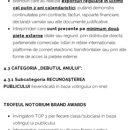
Branduri care au realizat
exporturi regulate în ultimii
cel puțin 2 ani calendaristici
,
putând demonstra
continuitatea prin contracte, facturi, rapoarte financiare,
declarații vamale sau alte documente justificative.
Întreprinderi care
sunt prezente pe
minimum două
piețe externe
(state sau regiuni), prin distribuție directă,
parteneriate comerciale, listări în rețele internaționale,
platforme de comerț electronic transfrontalier sau prin alte
forme de acces la piețele externe.
4.3
CATEGORIA ,,DEBUTUL ANULUI”:
4.3.1 Subcategoria
RECUNOAȘTEREA
PUBLICULUI
(revendicată în baza votingului on-line)
TROFEUL NOTORIUM BRAND AWARDS
:
Învingătorii TOP 3 per fiecare clasă/subclasă în baza
votingul-ui publicului.