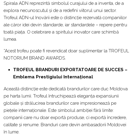
Spirala ADN reprezintă simbolul curajului de a inventa, de a
explora necunoscutul și de a redefini viitorul unui sector.
Trofeul ADN-ul Inovării este o distincție rezervată companiilor
ale căror idei devin standarde, iar standardele – repere pentru
toată piața. O celebrare a spiritului inovator care schimbă
lumea.
*Acest trofeu poate fi revendicat doar suplimentar la TROFEUL
NOTORIUM BRAND AWARDS.
TROFEUL BRANDURI EXPORTATOARE DE SUCCES –
Emblema Prestigiului Internațional
Această distincție este dedicată brandurilor care duc Moldova
pe harta lumii. Trofeul întruchipează eleganța expansiunii
globale și strălucirea brandurilor care impresionează pe
piețele internaționale. Este simbolul ambiției fără limite:
companii care nu doar exportă produse, ci exportă încredere,
calitate și renume. Branduri care devin ambasadorii Moldovei
în lume.