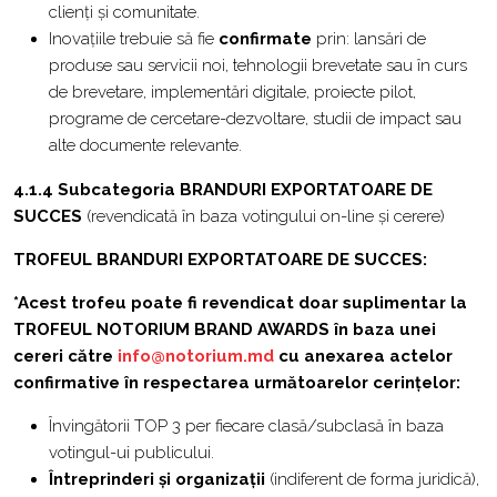
clienți și comunitate.
Inovațiile trebuie să fie
confirmate
prin: lansări de
produse sau servicii noi, tehnologii brevetate sau în curs
de brevetare, implementări digitale, proiecte pilot,
programe de cercetare-dezvoltare, studii de impact sau
alte documente relevante.
4.1.4 Subcategoria BRANDURI EXPORTATOARE DE
SUCCES
(revendicată în baza votingului on-line și cerere)
TROFEUL BRANDURI EXPORTATOARE DE SUCCES:
*Acest trofeu poate fi revendicat doar suplimentar la
TROFEUL NOTORIUM BRAND AWARDS în baza unei
cereri către
info@notorium.md
cu anexarea actelor
confirmative în respectarea următoarelor cerințelor:
Învingătorii TOP 3 per fiecare clasă/subclasă în baza
votingul-ui publicului.
Întreprinderi și organizații
(indiferent de forma juridică),