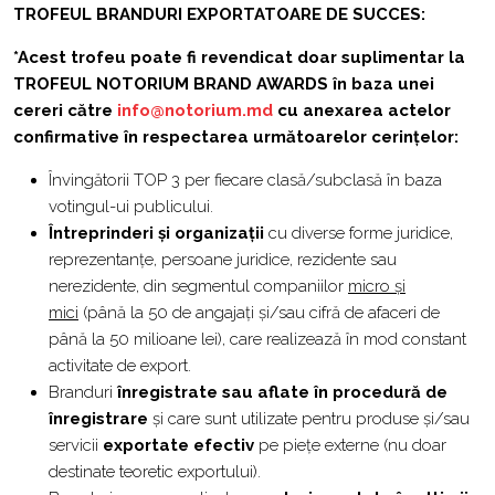
TROFEUL BRANDURI EXPORTATOARE DE SUCCES:
*Acest trofeu poate fi revendicat doar suplimentar la
TROFEUL NOTORIUM BRAND AWARDS în baza unei
cereri către
info@notorium.md
cu anexarea actelor
confirmative în respectarea următoarelor cerințelor:
Învingătorii TOP 3 per fiecare clasă/subclasă în baza
votingul-ui publicului.
Întreprinderi și organizații
cu diverse forme juridice,
reprezentanțe, persoane juridice, rezidente sau
nerezidente, din segmentul companiilor
micro și
mici
(până la 50 de angajați și/sau cifră de afaceri de
până la 50 milioane lei), care realizează în mod constant
activitate de export.
Branduri
înregistrate sau aflate în procedură de
înregistrare
și care sunt utilizate pentru produse și/sau
servicii
exportate efectiv
pe piețe externe (nu doar
destinate teoretic exportului).