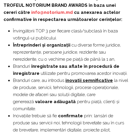
TROFEUL NOTORIUM BRAND AWARDS în baza unei
cereri către
info@notorium.md
cu anexarea actelor
confirmative în respectarea următoarelor cerințelor:
Învingătorii TOP 3 per fiecare clasă/subclasă în baza
votingul-ui publicului.
Întreprinderi și organizații
cu diverse forme juridice,
reprezentanțe, persoane juridice, rezidente sau
nerezidente, cu o vechime pe piață de până la 1 an,
Branduri
înregistrate sau aflate în procedură de
înregistrare
utilizate pentru promovarea acestor inovații.
Branduri care, au introdus
inovații semnificative
la nivel
de produse, servicii, tehnologii, procese operaționale,
modele de afaceri sau soluții digitale, care
generează
valoare adăugată
pentru piață, clienți și
comunitate.
Inovațiile trebuie să fie
confirmate
prin: lansări de
produse sau servicii noi, tehnologii brevetate sau în curs
de brevetare, implementări digitale, proiecte pilot,