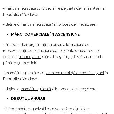
- marcă înregistrată cu o
vechime pe piață
de minim 5 ani
în
Republica Moldova.
- deține o
marcă înregistrată/
în proces de înregistrare.
MĂRCI COMERCIALE ÎN ASCENSIUNE
–
întreprinderi, organizații cu diverse forme juridice,
reprezentanți, persoane juridice rezidente și nerezidente,
companii
micro și mici
(până la 49 angajați și/ sau rulaj de
până la 50 mln. lei),
- marcă înregistrată cu o
vechime pe piață de până la 5 ani
în
Republica Moldova.
- deține o
marcă înregistrată
/ în proces de înregistrare.
DEBUTUL ANULUI
- întreprinderi, organizații cu diverse forme juridice,