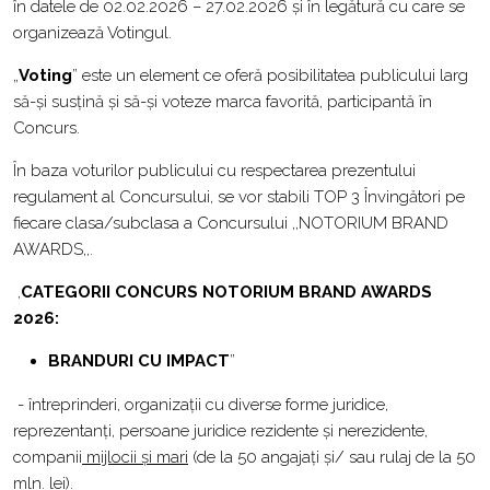
în datele de 02.02.2026 – 27.02.2026 și în legătură cu care se
organizează Votingul.
„
Voting
” este un element ce oferă posibilitatea publicului larg
să-și susțină și să-și voteze marca favorită, participantă în
Concurs.
În baza voturilor publicului cu respectarea prezentului
regulament al Concursului, se vor stabili TOP 3 Învingători pe
fiecare clasa/subclasa a Concursului ,,NOTORIUM BRAND
AWARDS,,.
,
CATEGORII CONCURS NOTORIUM BRAND AWARDS
2026:
BRANDURI CU IMPACT
”
- întreprinderi, organizații cu diverse forme juridice,
reprezentanți, persoane juridice rezidente și nerezidente,
companii
mijlocii și mari
(de la 50 angajați și/ sau rulaj de la 50
mln. lei).