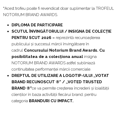
*
Acest trofeu poate fi revendicat doar suplimentar la TROFEUL
NOTORIUM BRAND AWARDS.
DIPLOMA DE PARTICIPARE
.
SCUTUL ÎNVINGĂTORULUI / INSIGNA DE COLECȚIE
PENTRU SCUT 2026 –
reprezintă recunoașterea
publicului și succesul mărcii învingătoare în
cadrul
Concursului Notorium Brand Awards. Cu
posibilitatea de a colecționa anual
insigna
NOTORIUM BRAND AWARDS astfel subliniază
continuitatea performanței mărcii comerciale.
DREPTUL DE UTILIZARE A LOGOTIP-ULUI ,,VOTAT
BRAND RECUNOSCUT ®”
/
,,VOTED TRUSTED
BRAND ®”
ce va permite creșterea încrederii și loialității
clienților în baza activității fiecărui brand, pentru
categoria
BRANDURI CU IMPACT.