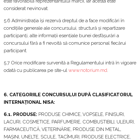
este favorabilă reprezentantului mărcii, iar acesta este
considerat nevinovat.
5.6 Administrația își rezervă dreptul de a face modificări în
condițiile generale ale concursului, structură și repartizare
participanți, alte informații esențiale bunei desfășurări a
concursului fără a fi nevoită să comunice personal fiecărui
participant.
5.7 Orice modificare survenită a Regulamentului intră în vigoare
odată cu publicarea pe site-ul
www.notorium.md
.
6. CATEGORIILE CONCURSULUI DUPĂ CLASIFICATORUL
INTERNAȚIONAL NISA:
6.1. PRODUSE:
PRODUSE CHIMICE, VOPSELE, FINISURI,
LACURI, COSMETICE, PARFUMERIE, COMBUSTIBILI, ULEIURI,
FARMACEUTICĂ, VETERINĂRIE, PRODUSE DIN METAL,
MAȘINI, UNELTE, SCULE, TACÎMURI, PRODUSE ELECTRICE,