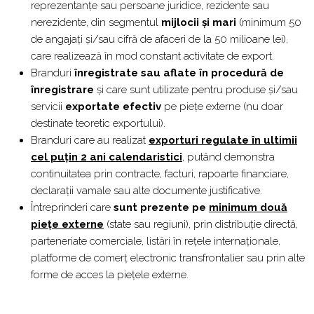
reprezentanțe sau persoane juridice, rezidente sau
nerezidente, din segmentul
mijlocii și mari
(minimum 50
de angajați și/sau cifră de afaceri de la 50 milioane lei),
care realizează în mod constant activitate de export.
Branduri
înregistrate sau aflate în procedură de
înregistrare
și care sunt utilizate pentru produse și/sau
servicii
exportate efectiv
pe piețe externe (nu doar
destinate teoretic exportului).
Branduri care au realizat
exporturi regulate în ultimii
cel puțin 2 ani calendaristici
,
putând demonstra
continuitatea prin contracte, facturi, rapoarte financiare,
declarații vamale sau alte documente justificative.
Întreprinderi care
sunt prezente pe
minimum două
piețe externe
(state sau regiuni), prin distribuție directă,
parteneriate comerciale, listări în rețele internaționale,
platforme de comerț electronic transfrontalier sau prin alte
forme de acces la piețele externe.