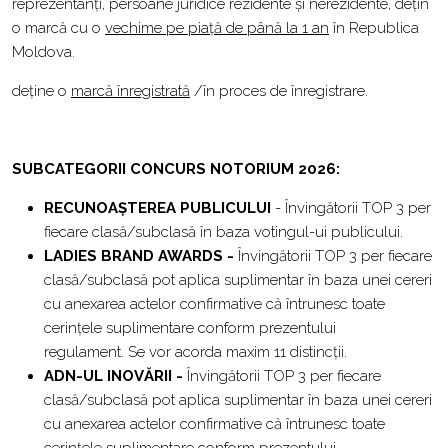
reprezentanți, persoane juridice rezidente și nerezidente, dețin
o marcă cu o
vechime pe piață de până la 1 an
în Republica
Moldova.
deține o
marcă înregistrată
/în proces de înregistrare.
SUBCATEGORII CONCURS NOTORIUM 2026:
RECUNOAȘTEREA PUBLICULUI
- Învingătorii TOP 3 per
fiecare clasă/subclasă în baza votingul-ui publicului.
LADIES BRAND AWARDS -
Învingătorii TOP 3 per fiecare
clasă/subclasă pot aplica suplimentar în baza unei cereri
cu anexarea actelor confirmative că întrunesc toate
cerințele suplimentare conform prezentului
regulament. Se vor acorda maxim 11 distincții.
ADN-UL INOVĂRII -
Învingătorii TOP 3 per fiecare
clasă/subclasă pot aplica suplimentar în baza unei cereri
cu anexarea actelor confirmative că întrunesc toate