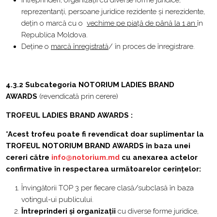
Întreprinderi, organizații cu diverse forme juridice,
reprezentanți, persoane juridice rezidente și nerezidente,
dețin o marcă cu o
vechime pe piață de până la 1 an
în
Republica Moldova.
Deține o
marcă înregistrată
/ în proces de înregistrare.
4.3.2 Subcategoria NOTORIUM LADIES BRAND
AWARDS
(revendicată prin cerere)
TROFEUL LADIES BRAND AWARDS
:
*Acest trofeu poate fi revendicat doar suplimentar la
TROFEUL NOTORIUM BRAND AWARDS în baza unei
cereri către
info@notorium.md
cu anexarea actelor
confirmative în respectarea următoarelor cerințelor:
Învingătorii TOP 3 per fiecare clasă/subclasă în baza
votingul-ui publicului.
Întreprinderi și organizații
cu diverse forme juridice,