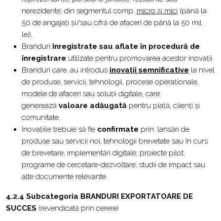
nerezidente, din segmentul comp.
micro și mici
(până la
50 de angajați și/sau cifră de afaceri de până la 50 mil.
lei),
Branduri
înregistrate sau aflate în procedură de
înregistrare
utilizate pentru promovarea acestor inovații.
Branduri care, au introdus
inovații semnificative
la nivel
de produse, servicii, tehnologii, procese operaționale,
modele de afaceri sau soluții digitale, care
generează
valoare adăugată
pentru piață, clienți și
comunitate.
Inovațiile trebuie să fie
confirmate
prin: lansări de
produse sau servicii noi, tehnologii brevetate sau în curs
de brevetare, implementări digitale, proiecte pilot,
programe de cercetare-dezvoltare, studii de impact sau
alte documente relevante.
4.2.4 Subcategoria BRANDURI EXPORTATOARE DE
SUCCES
(revendicată prin cerere)