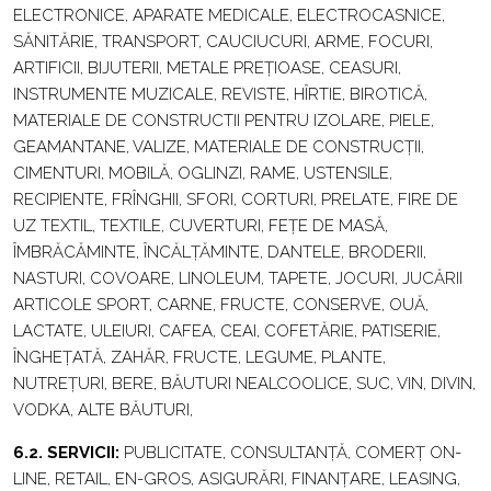
ELECTRONICE, APARATE MEDICALE, ELECTROCASNICE,
SĂNITĂRIE, TRANSPORT, CAUCIUCURI, ARME, FOCURI,
ARTIFICII, BIJUTERII, METALE PREȚIOASE, CEASURI,
INSTRUMENTE MUZICALE, REVISTE, HÎRTIE, BIROTICĂ,
MATERIALE DE CONSTRUCTII PENTRU IZOLARE, PIELE,
GEAMANTANE, VALIZE, MATERIALE DE CONSTRUCȚII,
CIMENTURI, MOBILĂ, OGLINZI, RAME, USTENSILE,
RECIPIENTE, FRÎNGHII, SFORI, CORTURI, PRELATE, FIRE DE
UZ TEXTIL, TEXTILE, CUVERTURI, FEȚE DE MASĂ,
ÎMBRĂCĂMINTE, ÎNCĂLȚĂMINTE, DANTELE, BRODERII,
NASTURI, COVOARE, LINOLEUM, TAPETE, JOCURI, JUCĂRII
ARTICOLE SPORT, CARNE, FRUCTE, CONSERVE, OUĂ,
LACTATE, ULEIURI, CAFEA, CEAI, COFETĂRIE, PATISERIE,
ÎNGHEȚATĂ, ZAHĂR, FRUCTE, LEGUME, PLANTE,
NUTREȚURI, BERE, BĂUTURI NEALCOOLICE, SUC, VIN, DIVIN,
VODKA, ALTE BĂUTURI,
6.2. SERVICII:
PUBLICITATE, CONSULTANȚĂ, COMERȚ ON-
LINE, RETAIL, EN-GROS, ASIGURĂRI, FINANȚARE, LEASING,