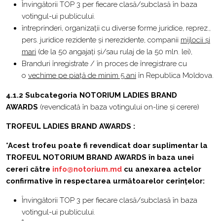
Învingătorii TOP 3 per fiecare clasă/subclasă în baza
votingul-ui publicului.
întreprinderi, organizații cu diverse forme juridice, reprez.,
pers. juridice rezidente și nerezidente, companii
mijlocii și
mari
(de la 50 angajați și/sau rulaj de la 50 mln. lei),
Branduri înregistrate / în proces de înregistrare cu
o
vechime pe piață
de minim 5 ani
în Republica Moldova.
4.1.2 Subcategoria NOTORIUM LADIES BRAND
AWARDS
(revendicată în baza votingului on-line și cerere)
TROFEUL LADIES BRAND AWARDS
:
*Acest trofeu poate fi revendicat doar suplimentar la
TROFEUL NOTORIUM BRAND AWARDS în baza unei
cereri către
info@notorium.md
cu anexarea actelor
confirmative în respectarea următoarelor cerințelor:
Învingătorii TOP 3 per fiecare clasă/subclasă în baza
votingul-ui publicului.