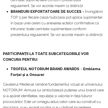
cerințele suplimentare conform prezentului
regulament. Se vor acorda maxim 11 distincții.
BRANDURI EXPORTATOARE DE SUCCES -
Învingătorii
TOP 3 per fiecare clasă/subclasă pot aplica suplimentar
în baza unei cereri cu anexarea actelor confirmative că
întrunesc toate cerințele suplimentare conform
prezentului regulament. Se vor acorda maxim 11 distincții.
PARTICIPANȚII LA TOATE SUBCATEGORIILE VOR
CONCURA PENTRU:
TROFEUL
NOTORIUM BRAND AWARDS
–
Emblema
Forței și a Onoarei
Cavalerul Medieval rămâne fundamentul vizual al universului
NOTORIUM. Armura lui simbolizează puterea unui brand care
și-a apărat identitatea, reputația și valorile în fața tuturor
provocărilor. Este un omagiu adus celor care au construit cu
disciplină, și-au apărat poziția și au câștigat încrederea