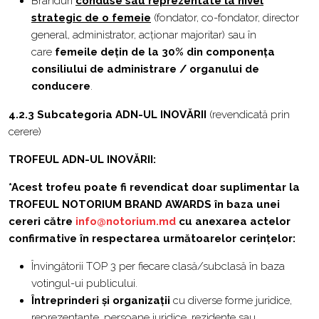
Branduri
conduse sau reprezentate la nivel
strategic de o femeie
(fondator, co-fondator, director
general, administrator, acționar majoritar) sau în
care
femeile dețin de la 30% din componența
consiliului de administrare / organului de
conducere
.
4.2.3
Subcategoria
ADN-UL INOVĂRII
(revendicată prin
cerere)
TROFEUL ADN-UL INOVĂRII:
*Acest trofeu poate fi revendicat doar suplimentar la
TROFEUL NOTORIUM BRAND AWARDS în baza unei
cereri către
info@notorium.md
cu anexarea actelor
confirmative în respectarea următoarelor cerințelor:
Învingătorii TOP 3 per fiecare clasă/subclasă în baza
votingul-ui publicului.
Întreprinderi și organizații
cu diverse forme juridice,
reprezentanțe, persoane juridice, rezidente sau