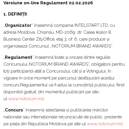
Versiune on-line Regulament 02.02.2026
1. DEFINIȚII
„
Organizator
” înseamnă compania INTELSTART LTD, cu
adresa Moldova, Chișinău, MD-2069, str. Calea Ieșilor 8,
Business Center ZityOffice, etaj 3, of. 6, care produce și
organizează Concursul ,,NOTORIUM BRAND AWARDS”.
„
Regulament
” înseamnă toate și oricare dintre regulile
Concursului,,NOTORIUM BRAND AWARDS”, obligatorii pentru
toți participanții atât a Concursului, cât și a Votingului, în
vigoare în orice moment pe parcursul desfășurării acestui
concurs.Regulamentul va fi adus la cunoștință publicului, fiind
disponibil gratuit, din momentul publicării pe site-
ul
www.notorium.md
.
„
Concurs
” înseamnă selectarea și publicarea mărcilor
naționale sau internaționale recunoscute de public, prezente
pe piața din Republica Moldova pe site-ul
www.notorium.md