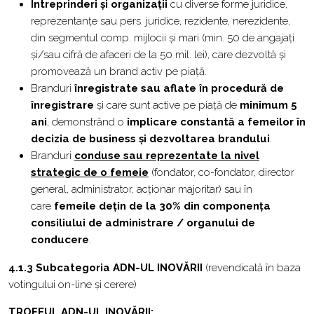
Întreprinderi și organizații
cu diverse forme juridice,
reprezentanțe sau pers. juridice, rezidente, nerezidente,
din segmentul comp. mijlocii și mari (min. 50 de angajați
și/sau cifră de afaceri de la 50 mil. lei), care dezvoltă și
promovează un brand activ pe piață.
Branduri
înregistrate sau aflate în procedură de
înregistrare
și care sunt active pe piață de
minimum 5
ani
, demonstrând o
implicare constantă a femeilor în
decizia de business și dezvoltarea brandului
.
Branduri
conduse sau reprezentate la nivel
strategic de o femeie
(fondator, co-fondator, director
general, administrator, acționar majoritar) sau în
care
femeile dețin de la 30% din componența
consiliului de administrare / organului de
conducere
.
4.1.3
Subcategoria
ADN-UL INOVĂRII
(revendicată în baza
votingului on-line și cerere)
TROFEUL ADN-UL INOVĂRII: