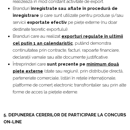
realizează în mod constant activitate de export.
Branduri
înregistrate sau aflate în procedură de
înregistrare
și care sunt utilizate pentru produse și/sau
servicii
exportate efectiv
pe piețe externe (nu doar
destinate teoretic exportului).
Branduri care au realizat
exporturi regulate în ultimii
cel puțin 1 an calendaristic
,
putând demonstra
continuitatea prin contracte, facturi, rapoarte financiare,
declarații vamale sau alte documente justificative.
Întreprinderi care
sunt prezente pe
minimum două
piețe externe
(state sau regiuni), prin distribuție directă,
parteneriate comerciale, listări în rețele internaționale,
platforme de comerț electronic transfrontalier sau prin alte
forme de acces la piețele externe.
5. DEPUNEREA CERERILOR DE PARTICIPARE LA CONCURS
ON-LINE