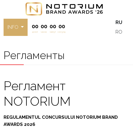
RU
00
00
00
00
INFO
RO
дней
часов
минут
секунд
Регламенты
Регламент
NOTORIUM
REGULAMENTUL CONCURSULUI NOTORIUM BRAND
AWARDS 2026