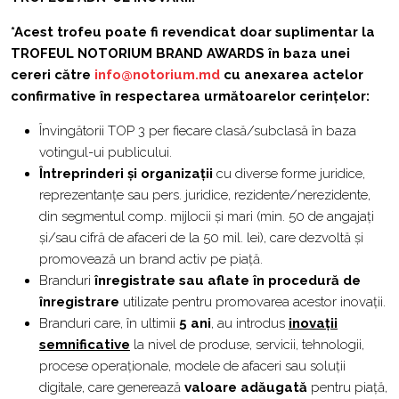
*Acest trofeu poate fi revendicat doar suplimentar la
TROFEUL NOTORIUM BRAND AWARDS în baza unei
cereri către
info@notorium.md
cu anexarea actelor
confirmative în respectarea următoarelor cerințelor:
Învingătorii TOP 3 per fiecare clasă/subclasă în baza
votingul-ui publicului.
Întreprinderi și organizații
cu diverse forme juridice,
reprezentanțe sau pers. juridice, rezidente/nerezidente,
din segmentul comp. mijlocii și mari (min. 50 de angajați
și/sau cifră de afaceri de la 50 mil. lei), care dezvoltă și
promovează un brand activ pe piață.
Branduri
înregistrate sau aflate în procedură de
înregistrare
utilizate pentru promovarea acestor inovații.
Branduri care, în ultimii
5 ani
, au introdus
inovații
semnificative
la nivel de produse, servicii, tehnologii,
procese operaționale, modele de afaceri sau soluții
digitale, care generează
valoare adăugată
pentru piață,