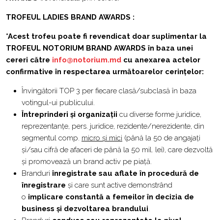
TROFEUL LADIES BRAND AWARDS
:
*Acest trofeu poate fi revendicat doar suplimentar la
TROFEUL NOTORIUM BRAND AWARDS în baza unei
cereri către
info@notorium.md
cu anexarea actelor
confirmative în respectarea următoarelor cerințelor:
Învingătorii TOP 3 per fiecare clasă/subclasă în baza
votingul-ui publicului.
Întreprinderi și organizații
cu diverse forme juridice,
reprezentanțe, pers. juridice, rezidente/nerezidente, din
segmentul comp.
micro și mici
(până la 50 de angajați
și/sau cifră de afaceri de până la 50 mil. lei), care dezvoltă
și promovează un brand activ pe piață.
Branduri
înregistrate sau aflate în procedură de
înregistrare
și care sunt active demonstrând
o
implicare constantă a femeilor în decizia de
business și dezvoltarea brandului
.