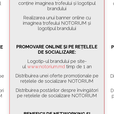
conține imaginea trofeului și logotipul
l
brandului
Realizarea unui banner online cu
imaginea trofeului NOTORIUM și
logotipul brandului
PROMOVARE ONLINE ȘI PE REȚELELE
LE
P
DE SOCIALIZARE:
Logotip-ul brandului pe site-
ul
www.notorium.md
timp de 1 an
Distribuirea unei oferte promoționale pe
pe
D
rețelele de socializare NOTORIUM
Distribuirea postărilor despre învingători
ri
D
pe rețelele de socializare NOTORIUM
UM
p
BENEFICII DE NETWORKING ȘI