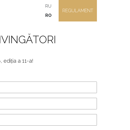
RU
REGULAMENT
RO
NVINGĂTORI
ediția a 11-a!