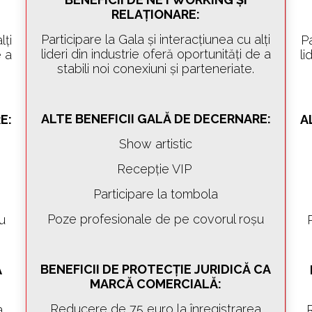
RELAȚIONARE:
Participare la Gala și interacțiunea cu alți
lți
Pa
lideri din industrie oferă oportunități de a
e a
li
stabili noi conexiuni și parteneriate.
ALTE BENEFICII GALĂ DE DECERNARE:
E:
A
Show artistic
Recepție VIP
Participare la tombola
Poze profesionale de pe covorul roșu
u
BENEFICII DE PROTECȚIE JURIDICĂ CA
Ă
MARCĂ COMERCIALĂ:
Reducere de 75 euro la înregistrarea
a
R