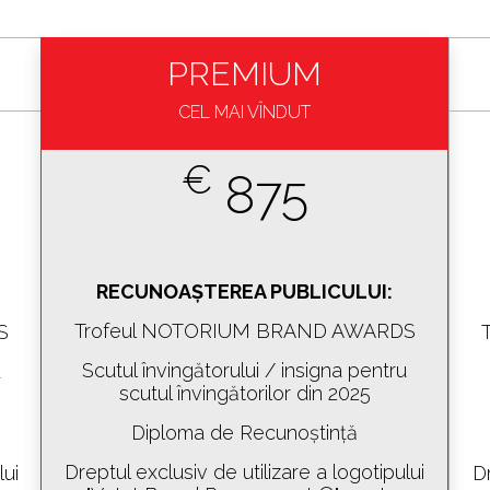
PREMIUM
CEL MAI VÎNDUT
€
875
RECUNOAȘTEREA PUBLICULUI:
Trofeul NOTORIUM BRAND AWARDS
S
Scutul învingătorului / insigna pentru
u
scutul învingătorilor din 2025
Diploma de Recunoștință
Dreptul exclusiv de utilizare a logotipului
lui
Dr