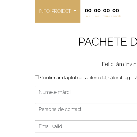
00
00
00
00
INFO PROIECT
zile
ore
minute
secunde
PACHETE D
Felicităm înv
Confirmam faptul că suntem deținătorul legal /