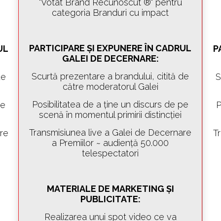
"Votat Brand Recunoscut ®" pentru
categoria Branduri cu impact
PARTICIPARE ȘI EXPUNERE ÎN CADRUL
UL
P
GALEI DE DECERNARE:
Scurtă prezentare a brandului, citită de
de
S
către moderatorul Galei
Posibilitatea de a ține un discurs de pe
pe
P
scenă în momentul primirii distincției
Transmisiunea live a Galei de Decernare
re
T
a Premiilor ~ audiență 50.000
telespectatori
MATERIALE DE MARKETING ȘI
PUBLICITATE:
Realizarea unui spot video ce va