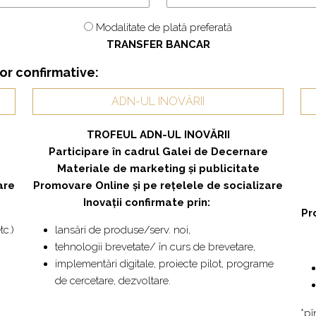
Modalitate de plată preferată
TRANSFER BANCAR
or confirmative:
ADN-UL INOVĂRII
TROFEUL ADN-UL INOVĂRII
Participare în cadrul Galei de Decernare
Materiale de marketing și publicitate
are
Promovare Online și pe rețelele de socializare
Inovații confirmate
prin:
Pr
tc.)
lansări de produse/serv. noi,
tehnologii brevetate/ în curs de brevetare,
implementări digitale, proiecte pilot, programe
de cercetare, dezvoltare.
*pî