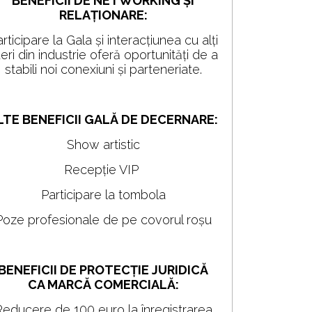
BENEFICII DE NETWORKING ȘI
RELAȚIONARE:
rticipare la Gala și interacțiunea cu alți
deri din industrie oferă oportunități de a
stabili noi conexiuni și parteneriate.
LTE BENEFICII GALĂ DE DECERNARE:
Show artistic
Recepție VIP
Participare la tombola
Poze profesionale de pe covorul roșu
BENEFICII DE PROTECȚIE JURIDICĂ
CA MARCĂ COMERCIALĂ:
educere de 100 euro la înregistrarea