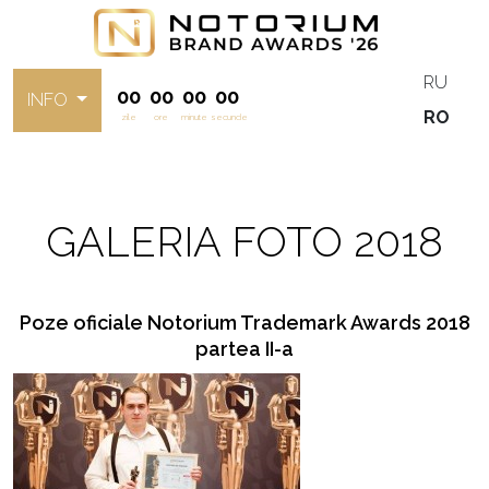
RU
00
00
00
00
INFO
RO
zile
ore
minute
secunde
GALERIA FOTO 2018
Poze oficiale Notorium Trademark Awards 2018
partea II-a