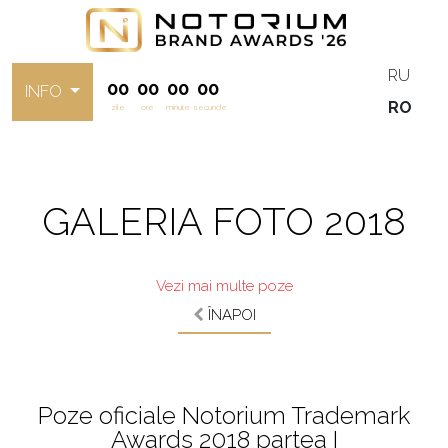
RU
00
00
00
00
INFO
RO
zile
ore
minute
secunde
GALERIA FOTO 2018
Vezi mai multe poze
ÎNAPOI
Poze oficiale Notorium Trademark
Awards 2018 partea I