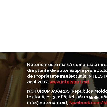
Notorium este marcă comercială înreg
drepturile de autor asupra proiectul
de Proprietate Intelectuală INTELST
anul 2007,
www.intelstart.md.
NOTORIUM AWARDS, Republica Moldova
Ieșilor 8, et. 3, of 6, tel. 061015599, 
info@notorium.md,
facebook.com/N