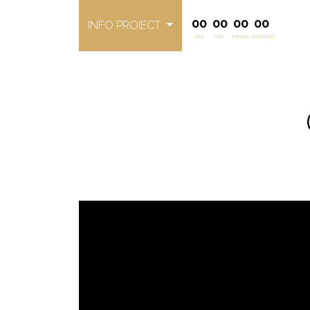
00
00
00
00
INFO PROIECT
zile
ore
minute
secunde