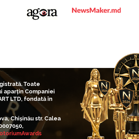
istrată. Toate
ui aparțin Companiei
ART LTD, fondată în
, Chișinău str. Calea
060007050,
otoriumAwards