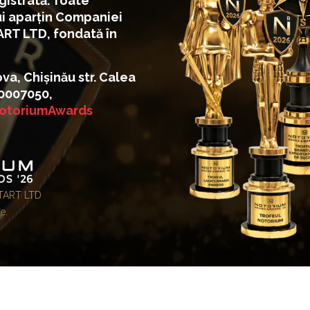
istrată. Toate
ui aparțin Companiei
ART LTD, fondată în
, Chișinău str. Calea
060007050,
otoriumAwards
START LTD
e.