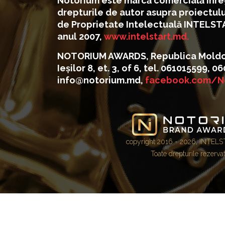
Notorium este marcă comercială înreg
drepturile de autor asupra proiectul
de Proprietate Intelectuală INTELST
anul 2007,
www.intelstart.md.
NOTORIUM AWARDS, Republica Moldova
Ieșilor 8, et. 3, of 6, tel. 061015599, 
info@notorium.md,
facebook.com/N
copyright 2016 - 2026, INTEL
Toate drepturile rezervat