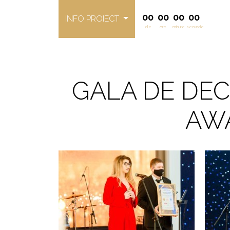
00
00
00
00
INFO PROIECT
zile
ore
minute
secunde
GALA DE DE
AWA