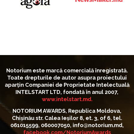
Notorium este marcă comercială înregistrată.
Toate drepturile de autor asupra proiectului
aparțin Companiei de Proprietate Intelectuală
INTELSTART LTD, fondată în anul 2007,
www.intelstart.md.
NOTORIUM AWARDS, Republica Moldova,
Chișinău str. Calea Ieșilor 8, et. 3, of 6, tel.
061015599, 060007050, info@notorium.md,
facebook.com/NotoriumAwards