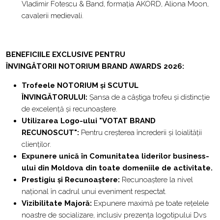
Vladimir Fotescu & Band, formația AKORD, Aliona Moon,
cavalerii medievali.
BENEFICIILE EXCLUSIVE PENTRU
ÎNVINGĂTORII NOTORIUM BRAND AWARDS 2026:
Trofeele NOTORIUM și SCUTUL
ÎNVINGĂTORULUI:
Șansa de a câștiga trofeu și distincție
de excelență și recunoaștere.
Utilizarea Logo-ului "VOTAT BRAND
RECUNOSCUT":
Pentru creșterea încrederii și loialității
clienților.
Expunere unică în Comunitatea liderilor business-
ului din Moldova
din toate domeniile de activitate.
Prestigiu și Recunoaștere:
Recunoaștere la nivel
național în cadrul unui eveniment respectat.
Vizibilitate Majoră:
Expunere maximă pe toate rețelele
noastre de socializare, inclusiv prezența logotipului Dvs