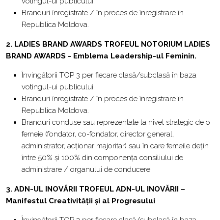
votingul-ui publicului.
Branduri înregistrate / în proces de înregistrare în
Republica Moldova.
2. LADIES BRAND AWARDS
TROFEUL NOTORIUM LADIES
BRAND AWARDS - Emblema Leadership-ul Feminin.
Învingătorii TOP 3 per fiecare clasă/subclasă în baza
votingul-ui publicului.
Branduri înregistrate / în proces de înregistrare în
Republica Moldova.
Branduri conduse sau reprezentate la nivel strategic de o
femeie (fondator, co-fondator, director general,
administrator, acționar majoritar) sau în care femeile dețin
între 50% și 100% din componența consiliului de
administrare / organului de conducere.
3. ADN-UL INOVĂRII
TROFEUL ADN-UL INOVĂRII –
Manifestul Creativității și al Progresului