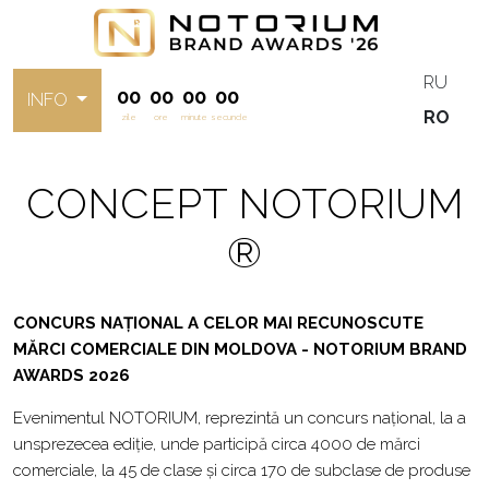
RU
00
00
00
00
INFO
RO
zile
ore
minute
secunde
CONCEPT NOTORIUM
®
CONCURS NAȚIONAL A CELOR MAI RECUNOSCUTE
MĂRCI COMERCIALE DIN MOLDOVA - NOTORIUM BRAND
AWARDS 2026
Evenimentul NOTORIUM, reprezintă un concurs național, la a
unsprezecea ediție, unde participă circa 4000 de mărci
comerciale, la 45 de clase și circa 170 de subclase de produse