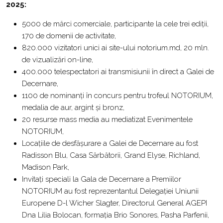
2025:
5000 de mărci comerciale, participante la cele trei ediții,
170 de domenii de activitate,
820.000 vizitatori unici ai site-ului notorium.md, 20 mln.
de vizualizări on-line,
400.000 telespectatori ai transmisiunii în direct a Galei de
Decernare,
1100 de nominanți în concurs pentru trofeul NOTORIUM,
medalia de aur, argint şi bronz,
20 resurse mass media au mediatizat Evenimentele
NOTORIUM,
Locaţiile de desfăşurare a Galei de Decernare au fost
Radisson Blu, Casa Sărbătorii, Grand Elyse, Richland,
Madison Park,
Invitați speciali la Gala de Decernare a Premiilor
NOTORIUM au fost reprezentantul Delegației Uniunii
Europene D-l Wicher Slagter, Directorul General AGEPI
Dna Lilia Bolocan, formația Brio Sonores, Pasha Parfenii,