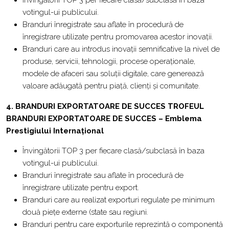
Învingătorii TOP 3 per fiecare clasă/subclasă în baza
votingul-ui publicului.
Branduri înregistrate sau aflate în procedură de
înregistrare utilizate pentru promovarea acestor inovații.
Branduri care au introdus inovații semnificative la nivel de
produse, servicii, tehnologii, procese operaționale,
modele de afaceri sau soluții digitale, care generează
valoare adăugată pentru piață, clienți și comunitate.
4. BRANDURI EXPORTATOARE DE SUCCES
TROFEUL
BRANDURI EXPORTATOARE DE SUCCES – Emblema
Prestigiului Internațional
Învingătorii TOP 3 per fiecare clasă/subclasă în baza
votingul-ui publicului.
Branduri înregistrate sau aflate în procedură de
înregistrare utilizate pentru export.
Branduri care au realizat exporturi regulate pe minimum
două piețe externe (state sau regiuni.
Branduri pentru care exporturile reprezintă o componentă