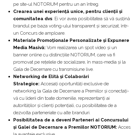
pe site-ul NOTORIUM pentru un an întreg.
Crearea unei experiență unice, pentru clienții și
comunitatea dvs
: Ei vor avea posibilitatea să vă susțină
brandul pe baza voting-ului transparent și securizat, într-
un Concurs de amploare.
Materiale Promoționale Personalizate și Expunere
Media Masivă:
Vom realizarea un spot video și un
banner online cu distincțiile NOTORIUM, care va fi
promovat pe rețelele de socializare, în mass-media și la
Gala de Decernare cu transmisiune live.
Networking de Elită și Colaborări
Strategice:
Accesați oportunități exclusive de
networking la Gala de Decernare a Premiilor și conectați-
vă cu liderii din toate domeniile, reprezentanți ai
autorităților și clienți potențiali, cu posibilitatea de a
dezvolta parteneriate cu alte branduri.
Posibilitatea de a deveni
Parteneri ai Concursului
şi Galei de Decernare a Premiilor NOTORIUM:
Acces
la avantaje exclusive.