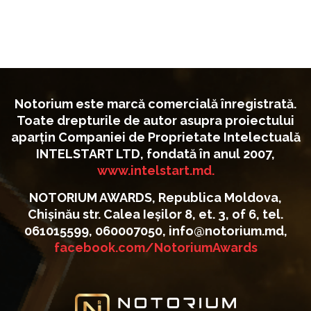
Notorium este marcă comercială înregistrată.
Toate drepturile de autor asupra proiectului
aparțin Companiei de Proprietate Intelectuală
INTELSTART LTD, fondată în anul 2007,
www.intelstart.md.
NOTORIUM AWARDS, Republica Moldova,
Chișinău str. Calea Ieșilor 8, et. 3, of 6, tel.
061015599, 060007050, info@notorium.md,
facebook.com/NotoriumAwards