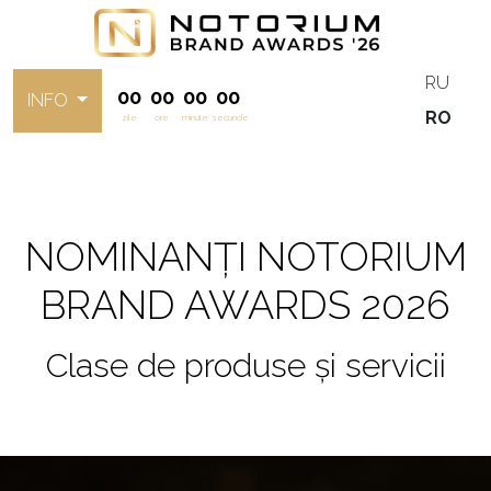
RU
00
00
00
00
INFO
RO
zile
ore
minute
secunde
NOMINANȚI NOTORIUM
BRAND AWARDS 2026
Clase de produse și servicii