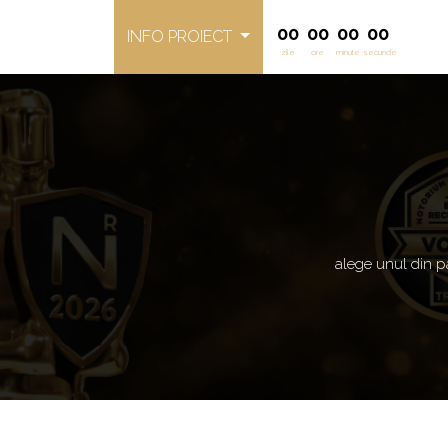
00
00
00
00
INFO PROIECT
zile
ore
minute
secunde
alege unul di