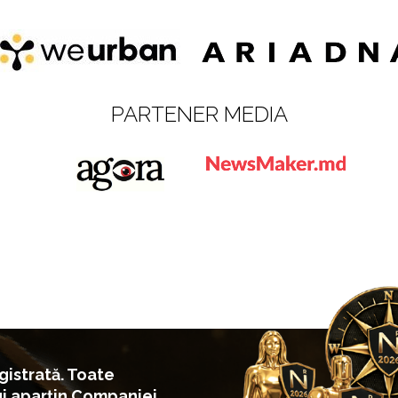
PARTENER MEDIA
istrată. Toate
ui aparțin Companiei