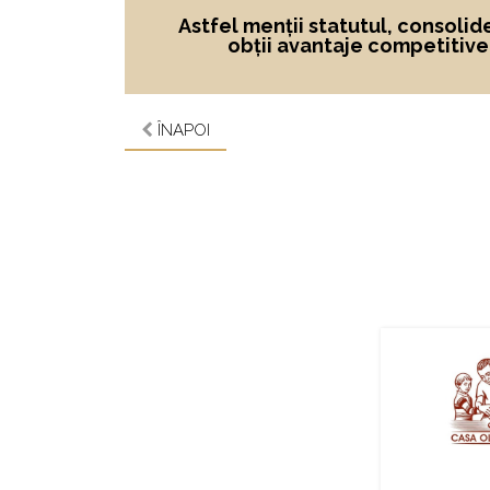
Astfel menții statutul, consolid
obții avantaje competitive ș
ÎNAPOI