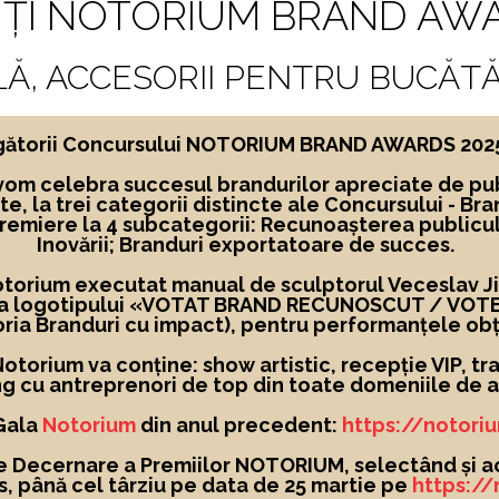
ȚI NOTORIUM BRAND AWA
LĂ, ACCESORII PENTRU BUCĂTĂ
ngătorii Concursului NOTORIUM BRAND AWARDS 2025, 
vom celebra succesul brandurilor apreciate de pub
te,
la
trei categorii distincte ale Concursului -
Bra
premiere la 4 subcategorii: Recunoașterea publicu
Inovării; Branduri exportatoare de succes.
Notorium executat manual de sculptorul Veceslav Jigl
 a logotipului
«
VOTAT BRAND RECUNOSCUT
/ VOT
ria Branduri cu impact), pentru performanțele obț
torium va conține: show artistic, recepție VIP, tra
g cu antreprenori de top din toate domeniile de ac
 Gala
Notorium
din anul precedent:
https://notori
e Decernare a Premiilor NOTORIUM, selectând și a
, până cel târziu pe data de 25 martie pe
https:/