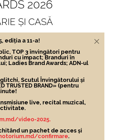
RDS 2026
RIE ȘI CASĂ
ediția a 11-a!
lic, TOP 3 învingători
pentru
nduri cu impact; Branduri în
lui; Ladies Brand Awards; ADN-ul
itchi, Scutul Învingătorului și
ED TRUSTED BRAND»
(pentru
inute!
nsmisiune live, recital muzical,
tivitate.
um.md/video-2025.
chitând un pachet de acces și
/notorium.md/confirmare
.