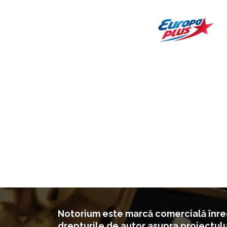
Notorium este marcă comercială înreg
drepturile de autor asupra proiectul