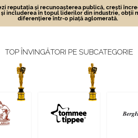
ezi reputația și recunoașterea publică, crești încre
i includerea în topul liderilor din industrie, obții 
diferențiere într-o piață aglomerată.
TOP ÎNVINGĂTORI PE SUBCATEGORIE