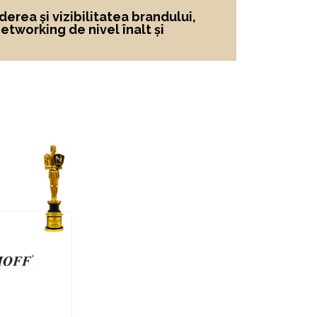
derea și vizibilitatea brandului
,
networking de nivel înalt și