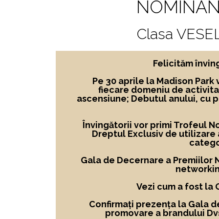
NOMINAN
Clasa VESE
Felicităm învi
Pe 30 aprile la Madison Park 
fiecare domeniu de activita
ascensiune; Debutul anului, cu 
Învingătorii vor primi Trofeul 
Dreptul Exclusiv de utilizare
catego
Gala de Decernare a Premiilor No
networkin
Vezi cum a fost la
Confirmați prezența la Gala d
promovare a brandului Dvs