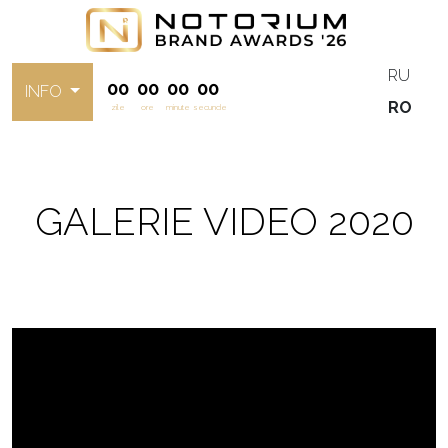
RU
00
00
00
00
INFO
RO
zile
ore
minute
secunde
GALERIE VIDEO 2020