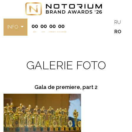
RU
00
00
00
00
INFO
RO
zile
ore
minute
secunde
GALERIE FOTO
Gala de premiere, part 2