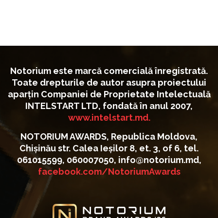
Notorium este marcă comercială înregistrată.
Toate drepturile de autor asupra proiectului
aparțin Companiei de Proprietate Intelectuală
INTELSTART LTD, fondată în anul 2007,
www.intelstart.md.
NOTORIUM AWARDS, Republica Moldova,
Chișinău str. Calea Ieșilor 8, et. 3, of 6, tel.
061015599, 060007050, info@notorium.md,
facebook.com/NotoriumAwards