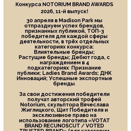
Конкурса NOTORIUM BRAND AWARDS
2026, 11-й выпуск!
30 апреля в Madison Park мы
отпразднуем успех брендов,
признанных публикой, ТОП-3
победителя
для каждой сферы
деятельности, в трёх отдельных
категориях конкурса:
Влиятельные
бренды;
Растущие бренды; Дебют года
, с
награждением в
4
подкатегориях
:
Признание
публики;
Ladies
Brand
Awards; ДНК
Инноваций; Успешные экспортные
бренды
.
За свои достижения победители
получат авторский трофей
Notorium, скульптора Вячеслава
Жиглицкого, Щит Победителя и
эксклюзивное право на
использование логотипа «
VOTAT
BRAND RECUNOSCUT
/
VOTED
TRUSTED
BRAND
» (для категории