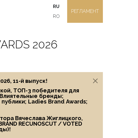
RU
РЕГЛАМЕНТ
RO
ARDS 2026
6, 11-й выпуск!
икой, ТОП-3 победителя
для
Влиятельные
бренды;
 публики;
Ladies
Brand
Awards;
птора Вячеслава Жиглицкого,
BRAND RECUNOSCUT
/
VOTED
ды)!