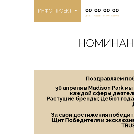
00
00
00
00
ИНФО ПРОЕКТ
дней
часов
минут
секунд
НОМИНАНТ
Поздравляем поб
30 апреля в Madison Park м
каждой сферы деятель
Растущие бренды; Дебют года
За свои достижения победите
Щит Победителя и эксклюзив
TRU