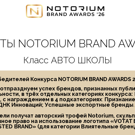
Ы NOTORIUM BRAND AW
Класс АВТО ШКОЛЫ
едителей Конкурса NOTORIUM BRAND AWARDS 202
ы отпразднуем успех брендов, признанных публ
ности, в трёх отдельных категориях конкурса:
, с награждением в
4 подкатегориях
:
Признание
ДНК Инноваций; Успешные экспортные бренды
.
ли получат авторский трофей Notorium, скуль
ное право на использование логотипа «
VOTAT 
STED
BRAND
» (для категории Влиятельные брен