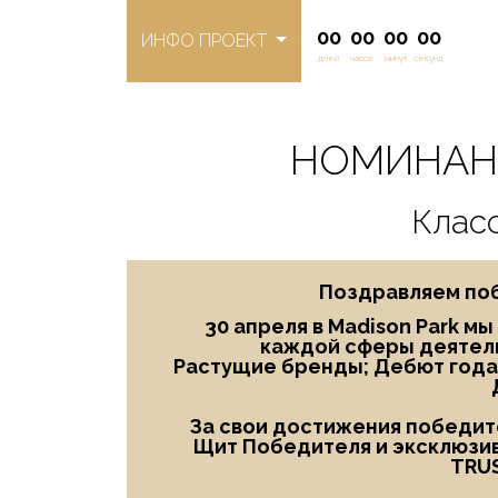
00
00
00
00
ИНФО ПРОЕКТ
дней
часов
минут
секунд
НОМИНАНТ
Клас
Поздравляем поб
30 апреля в Madison Park м
каждой сферы деятель
Растущие бренды; Дебют года
За свои достижения победите
Щит Победителя и эксклюзив
TRU