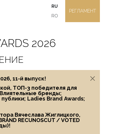
RU
РЕГЛАМЕНТ
RO
ARDS 2026
ЧЕНИЕ
6, 11-й выпуск!
икой, ТОП-3 победителя
для
Влиятельные
бренды;
 публики;
Ladies
Brand
Awards;
птора Вячеслава Жиглицкого,
BRAND RECUNOSCUT
/
VOTED
ды)!