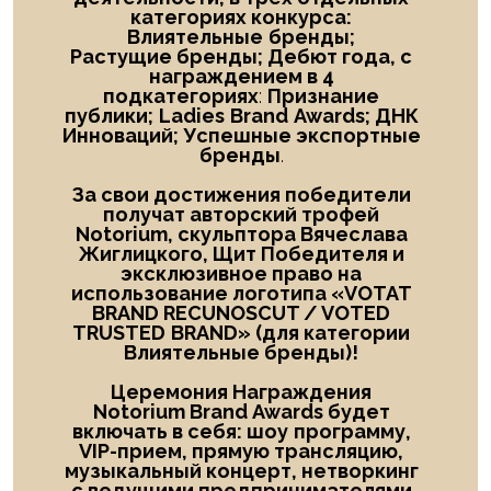
категориях конкурса:
Влиятельные
бренды;
Растущие бренды; Дебют года
, с
награждением в
4
подкатегориях
:
Признание
публики;
Ladies
Brand
Awards; ДНК
Инноваций; Успешные экспортные
бренды
.
За свои достижения победители
получат авторский трофей
Notorium, скульптора Вячеслава
Жиглицкого, Щит Победителя и
эксклюзивное право на
использование логотипа «
VOTAT
BRAND RECUNOSCUT
/
VOTED
TRUSTED
BRAND
» (для категории
Влиятельные бренды)!
Церемония Награждения
Notorium Brand Awards будет
включать в себя: шоу
программу,
VIP-прием, прямую трансляцию,
музыкальный концерт, нетворкинг
с ведущими предпринимателями