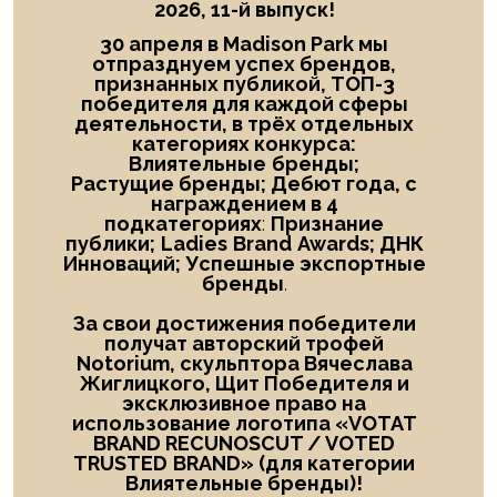
2026, 11-й выпуск!
30 апреля в Madison Park мы
отпразднуем успех брендов,
признанных публикой, ТОП-3
победителя
для каждой сферы
деятельности, в трёх отдельных
категориях конкурса:
Влиятельные
бренды;
Растущие бренды; Дебют года
, с
награждением в
4
подкатегориях
:
Признание
публики;
Ladies
Brand
Awards; ДНК
Инноваций; Успешные экспортные
бренды
.
За свои достижения победители
получат авторский трофей
Notorium, скульптора Вячеслава
Жиглицкого, Щит Победителя и
эксклюзивное право на
использование логотипа «
VOTAT
BRAND RECUNOSCUT
/
VOTED
TRUSTED
BRAND
» (для категории
Влиятельные бренды)!