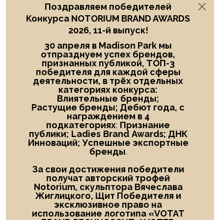
Поздравляем победителей
Конкурса NOTORIUM BRAND AWARDS
2026, 11-й выпуск!
30 апреля в Madison Park мы
отпразднуем успех брендов,
признанных публикой, ТОП-3
победителя
для каждой сферы
деятельности, в трёх отдельных
категориях конкурса:
Влиятельные
бренды;
Растущие бренды; Дебют года
, с
награждением в
4
подкатегориях
:
Признание
публики;
Ladies
Brand
Awards; ДНК
Инноваций; Успешные экспортные
бренды
.
За свои достижения победители
получат авторский трофей
Notorium, скульптора Вячеслава
Жиглицкого, Щит Победителя и
эксклюзивное право на
использование логотипа «
VOTAT