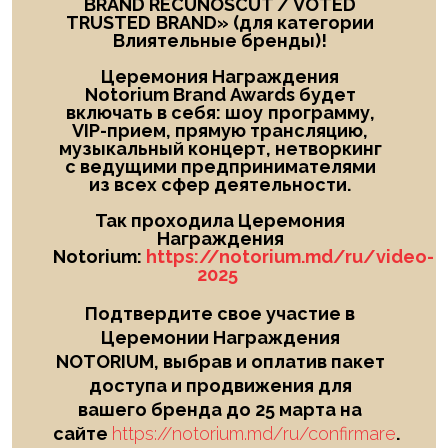
BRAND RECUNOSCUT
/
VOTED
TRUSTED
BRAND
» (для категории
Влиятельные бренды)!
Церемония Награждения
Notorium Brand Awards будет
включать в себя: шоу
программу,
VIP-прием, прямую трансляцию,
музыкальный концерт, нетворкинг
с ведущими предпринимателями
из всех сфер деятельности.
Так проходила Церемония
Награждения
Notorium:
https://notorium.md/ru/video-
2025
Подтвердите свое участие в
Церемонии Награждения
NOTORIUM, выбрав и оплатив пакет
доступа и продвижения для
вашего бренда до 25 марта на
сайте
https://notorium.md/ru/confirmare
.