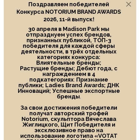
Поздравляем победителей
Конкурса NOTORIUM BRAND AWARDS
2026, 11-й выпуск!
30 апреля в Madison Park мы
отпразднуем успех брендов,
признанных публикой, ТОП-3
победителя
для каждой сферы
деятельности, в трёх отдельных
категориях конкурса:
Влиятельные
бренды;
Растущие бренды; Дебют года
, с
награждением в
4
подкатегориях
:
Признание
публики;
Ladies
Brand
Awards; ДНК
Инноваций; Успешные экспортные
бренды
.
За свои достижения победители
получат авторский трофей
Notorium, скульптора Вячеслава
Жиглицкого, Щит Победителя и
эксклюзивное право на
использование логотипа «
VOTAT