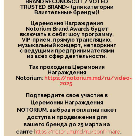
BRAND RECUNOSCUT
/
VOTED
TRUSTED
BRAND
» (для категории
Влиятельные бренды)!
Церемония Награждения
Notorium Brand Awards будет
включать в себя: шоу
программу,
VIP-прием, прямую трансляцию,
музыкальный концерт, нетворкинг
с ведущими предпринимателями
из всех сфер деятельности.
Так проходила Церемония
Награждения
Notorium:
https://notorium.md/ru/video-
2025
Подтвердите свое участие в
Церемонии Награждения
NOTORIUM, выбрав и оплатив пакет
доступа и продвижения для
вашего бренда до 25 марта на
сайте
https://notorium.md/ru/confirmare
.