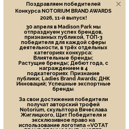
Поздравляем победителей
Конкурса NOTORIUM BRAND AWARDS
2026, 11-й выпуск!
30 апреля в Madison Park мы
отпразднуем успех брендов,
признанных публикой, ТОП-3
победителя
для каждой сферы
деятельности, в трёх отдельных
категориях конкурса:
Влиятельные
бренды;
Растущие бренды; Дебют года
, с
награждением в
4
подкатегориях
:
Признание
публики;
Ladies
Brand
Awards; ДНК
Инноваций; Успешные экспортные
бренды
.
За свои достижения победители
получат авторский трофей
Notorium, скульптора Вячеслава
Жиглицкого, Щит Победителя и
эксклюзивное право на
использование логотипа «
VOTAT