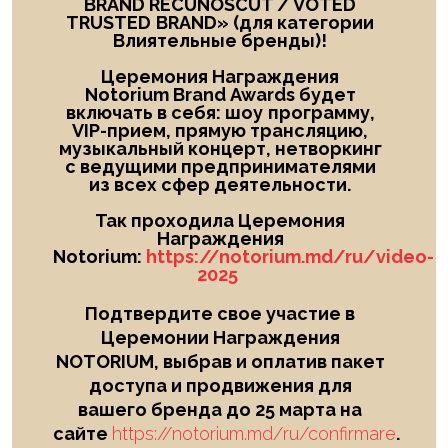
BRAND RECUNOSCUT
/
VOTED
TRUSTED
BRAND
» (для категории
Влиятельные бренды)!
Церемония Награждения
Notorium Brand Awards будет
включать в себя: шоу
программу,
VIP-прием, прямую трансляцию,
музыкальный концерт, нетворкинг
с ведущими предпринимателями
из всех сфер деятельности.
Так проходила Церемония
Награждения
Notorium:
https://notorium.md/ru/video-
2025
Подтвердите свое участие в
Церемонии Награждения
NOTORIUM, выбрав и оплатив пакет
доступа и продвижения для
вашего бренда до 25 марта на
сайте
https://notorium.md/ru/confirmare
.