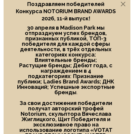
Поздравляем победителей
Конкурса NOTORIUM BRAND AWARDS
2026, 11-й выпуск!
30 апреля в Madison Park мы
отпразднуем успех брендов,
признанных публикой, ТОП-3
победителя
для каждой сферы
деятельности, в трёх отдельных
категориях конкурса:
Влиятельные
бренды;
Растущие бренды; Дебют года
, с
награждением в
4
подкатегориях
:
Признание
публики;
Ladies
Brand
Awards; ДНК
Инноваций; Успешные экспортные
бренды
.
За свои достижения победители
получат авторский трофей
Notorium, скульптора Вячеслава
Жиглицкого, Щит Победителя и
эксклюзивное право на
использование логотипа «
VOTAT