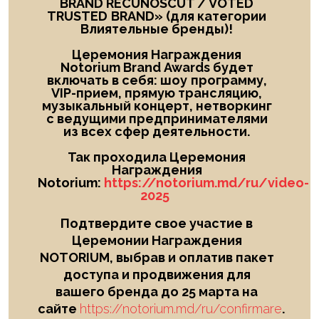
BRAND RECUNOSCUT
/
VOTED
TRUSTED
BRAND
» (для категории
Влиятельные бренды)!
Церемония Награждения
Notorium Brand Awards будет
включать в себя: шоу
программу,
VIP-прием, прямую трансляцию,
музыкальный концерт, нетворкинг
с ведущими предпринимателями
из всех сфер деятельности.
Так проходила Церемония
Награждения
Notorium:
https://notorium.md/ru/video-
2025
Подтвердите свое участие в
Церемонии Награждения
NOTORIUM, выбрав и оплатив пакет
доступа и продвижения для
вашего бренда до 25 марта на
сайте
https://notorium.md/ru/confirmare
.