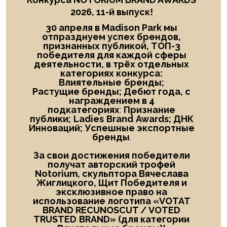
2026, 11-й выпуск!
30 апреля в Madison Park мы
отпразднуем успех брендов,
признанных публикой, ТОП-3
победителя
для каждой сферы
деятельности, в трёх отдельных
категориях конкурса:
Влиятельные
бренды;
Растущие бренды; Дебют года
, с
награждением в
4
подкатегориях
:
Признание
публики;
Ladies
Brand
Awards; ДНК
Инноваций; Успешные экспортные
бренды
.
За свои достижения победители
получат авторский трофей
Notorium, скульптора Вячеслава
Жиглицкого, Щит Победителя и
эксклюзивное право на
использование логотипа «
VOTAT
BRAND RECUNOSCUT
/
VOTED
TRUSTED
BRAND
» (для категории