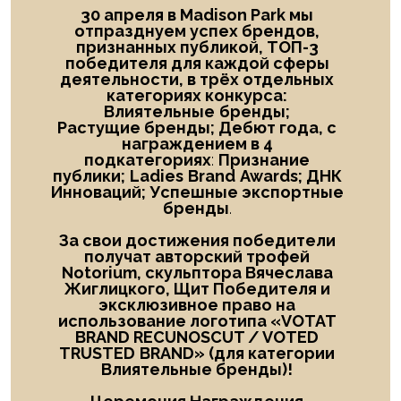
30 апреля в Madison Park мы
отпразднуем успех брендов,
признанных публикой, ТОП-3
победителя
для каждой сферы
деятельности, в трёх отдельных
категориях конкурса:
Влиятельные
бренды;
Растущие бренды; Дебют года
, с
награждением в
4
подкатегориях
:
Признание
публики;
Ladies
Brand
Awards; ДНК
Инноваций; Успешные экспортные
бренды
.
За свои достижения победители
получат авторский трофей
Notorium, скульптора Вячеслава
Жиглицкого, Щит Победителя и
эксклюзивное право на
использование логотипа «
VOTAT
BRAND RECUNOSCUT
/
VOTED
TRUSTED
BRAND
» (для категории
Влиятельные бренды)!