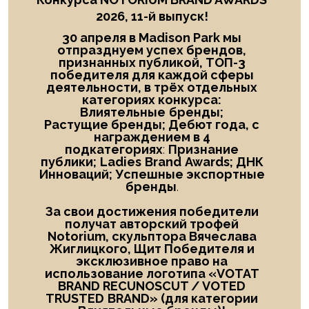
2026, 11-й выпуск!
30 апреля в Madison Park мы
отпразднуем успех брендов,
признанных публикой, ТОП-3
победителя
для каждой сферы
деятельности, в трёх отдельных
категориях конкурса:
Влиятельные
бренды;
Растущие бренды; Дебют года
, с
награждением в
4
подкатегориях
:
Признание
публики;
Ladies
Brand
Awards; ДНК
Инноваций; Успешные экспортные
бренды
.
За свои достижения победители
получат авторский трофей
Notorium, скульптора Вячеслава
Жиглицкого, Щит Победителя и
эксклюзивное право на
использование логотипа «
VOTAT
BRAND RECUNOSCUT
/
VOTED
TRUSTED
BRAND
» (для категории