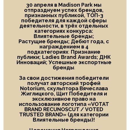
30 апреля в Madison Park мы
отпразднуем успех брендов,
признанных публикой, ТОП-3
победителя
для каждой сферы
деятельности, в трёх отдельных
категориях конкурса:
Влиятельные
бренды;
Растущие бренды; Дебют года
, с
награждением в
4
подкатегориях
:
Признание
публики;
Ladies
Brand
Awards; ДНК
Инноваций; Успешные экспортные
бренды
.
За свои достижения победители
получат авторский трофей
Notorium, скульптора Вячеслава
Жиглицкого, Щит Победителя и
эксклюзивное право на
использование логотипа «
VOTAT
BRAND RECUNOSCUT
/
VOTED
TRUSTED
BRAND
» (для категории
Влиятельные бренды)!