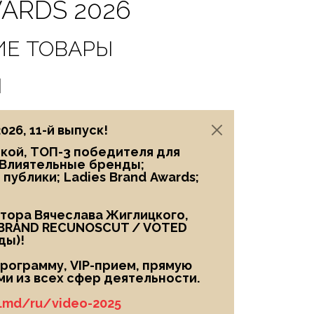
ARDS 2026
ИЕ ТОВАРЫ
Ы
6, 11-й выпуск!
икой, ТОП-3 победителя
для
Влиятельные
бренды;
 публики;
Ladies
Brand
Awards;
птора Вячеслава Жиглицкого,
BRAND RECUNOSCUT
/
VOTED
ды)!
рограмму, VIP-прием, прямую
и из всех сфер деятельности.
m.md/ru/video-2025