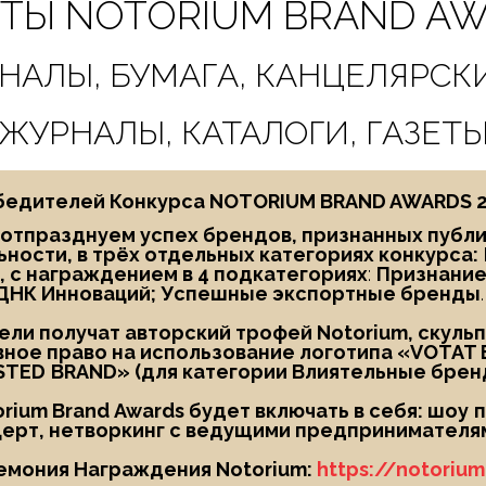
Ы NOTORIUM BRAND AW
РНАЛЫ, БУМАГА, КАНЦЕЛЯРСК
ЖУРНАЛЫ, КАТАЛОГИ, ГАЗЕТ
едителей Конкурса NOTORIUM BRAND AWARDS 202
ы отпразднуем успех брендов, признанных публ
ности, в трёх отдельных категориях конкурса:
, с награждением в
4 подкатегориях
:
Признание
ДНК Инноваций; Успешные экспортные бренды
.
ли получат авторский трофей Notorium, скуль
ное право на использование логотипа «
VOTAT 
STED
BRAND
» (для категории Влиятельные брен
ium Brand Awards будет включать в себя: шоу
п
ерт, нетворкинг с ведущими предпринимателям
емония Награждения Notorium:
https://notoriu