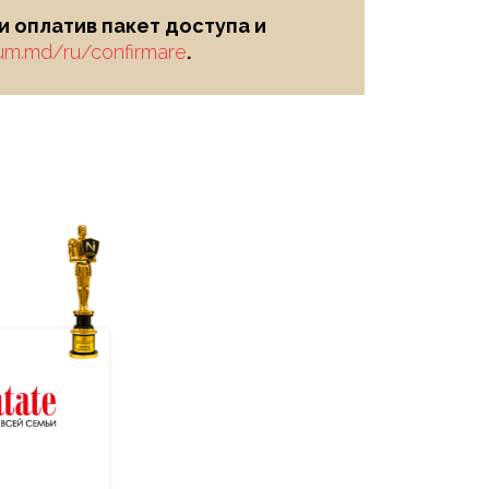
 оплатив пакет доступа и
ium.md/ru/confirmare
.