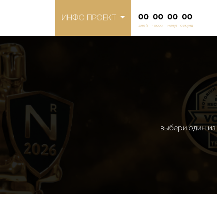
00
00
00
00
ИНФО ПРОЕКТ
дней
часов
минут
секунд
выбери один и