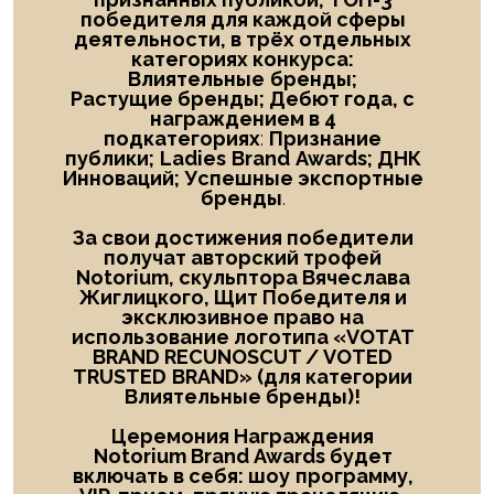
победителя
для каждой сферы
деятельности, в трёх отдельных
категориях конкурса:
Влиятельные
бренды;
Растущие бренды; Дебют года
, с
награждением в
4
подкатегориях
:
Признание
публики;
Ladies
Brand
Awards; ДНК
Инноваций; Успешные экспортные
бренды
.
За свои достижения победители
получат авторский трофей
Notorium, скульптора Вячеслава
Жиглицкого, Щит Победителя и
эксклюзивное право на
использование логотипа «
VOTAT
BRAND RECUNOSCUT
/
VOTED
TRUSTED
BRAND
» (для категории
Влиятельные бренды)!
Церемония Награждения
Notorium Brand Awards будет
включать в себя: шоу
программу,