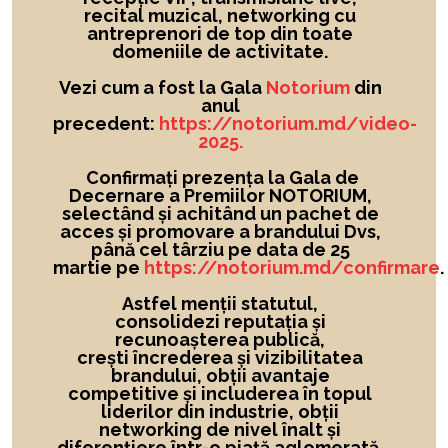
recital muzical, networking cu
antreprenori de top din toate
domeniile de activitate.
Vezi cum a fost la Gala
Notorium
din
anul
precedent:
https://notorium.md/video-
2025.
Confirmați prezența la Gala de
Decernare a Premiilor NOTORIUM,
selectând și achitând un pachet de
acces și promovare a brandului Dvs,
până cel târziu pe data de 25
martie pe
https://notorium.md/confirmare
.
Astfel menții statutul,
consolidezi reputația și
recunoașterea publică,
crești încrederea și vizibilitatea
brandului
, obții avantaje
competitive și includerea în topul
liderilor din industrie, obții
networking de nivel înalt și
diferențiere într-o piață aglomerată.