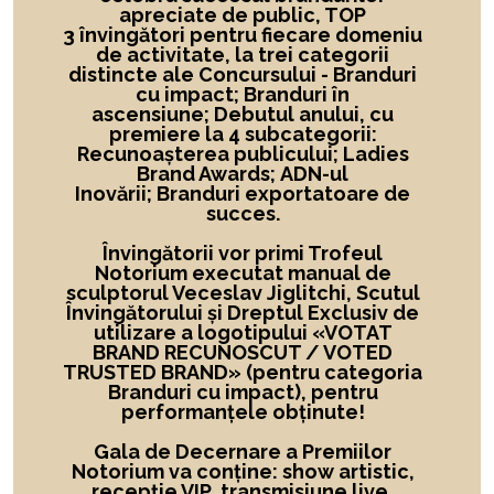
apreciate de public, TOP
3 învingători
pentru fiecare domeniu
de activitate,
la
trei categorii
distincte ale Concursului -
Branduri
cu impact; Branduri în
ascensiune; Debutul anului, cu
premiere la 4 subcategorii:
Recunoașterea publicului; Ladies
Brand Awards; ADN-ul
Inovării; Branduri exportatoare de
succes.
Învingătorii vor primi Trofeul
Notorium executat manual de
sculptorul Veceslav Jiglitchi, Scutul
Învingătorului și Dreptul Exclusiv de
utilizare a logotipului
«
VOTAT
BRAND RECUNOSCUT
/ VOTED
TRUSTED BRAND»
(pentru categoria
Branduri cu impact), pentru
performanțele obținute!
Gala de Decernare a Premiilor
Notorium va conține: show artistic,
recepție VIP, transmisiune live,