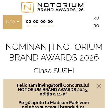
RU
00
00
00
00
INFO
RO
zile
ore
minute
secunde
NOMINANȚI NOTORIUM
BRAND AWARDS 2026
Clasa SUSHI
Felicităm învingătorii Concursului
NOTORIUM BRAND AWARDS 2025,
ediția a 11-a!
Pe 30 aprile la Madison Park vom
celebra succesul brandurilor