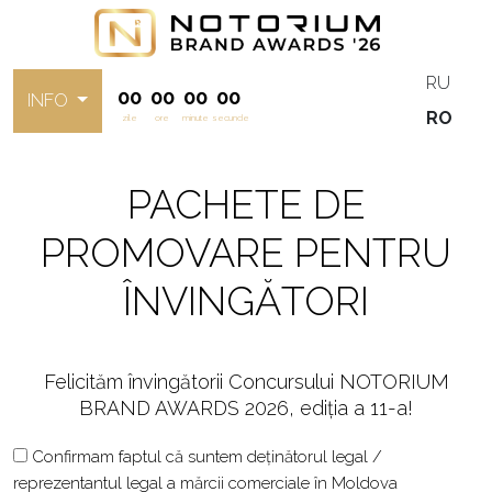
RU
00
00
00
00
INFO
RO
zile
ore
minute
secunde
PACHETE DE
PROMOVARE PENTRU
ÎNVINGĂTORI
Felicităm învingătorii Concursului NOTORIUM
BRAND AWARDS 2026, ediția a 11-a!
Confirmam faptul că suntem deținătorul legal /
reprezentantul legal a mărcii comerciale în Moldova