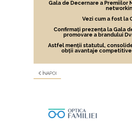
Gala de Decernare a Premiilor No
networkin
Vezi cum a fost la
Confirmați prezența la Gala d
promovare a brandului Dvs
Astfel menții statutul, consolid
obții avantaje competitive ș
ÎNAPOI