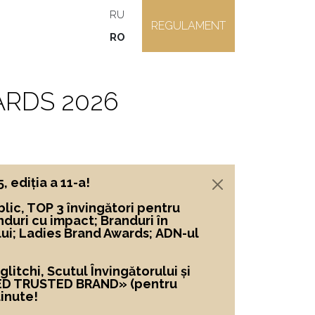
RU
REGULAMENT
RO
RDS 2026
ediția a 11-a!
lic, TOP 3 învingători
pentru
nduri cu impact; Branduri în
lui; Ladies Brand Awards; ADN-ul
itchi, Scutul Învingătorului și
ED TRUSTED BRAND»
(pentru
inute!