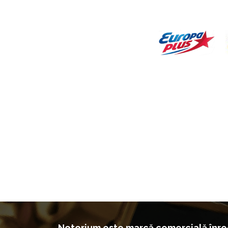
Notorium este marcă comercială înreg