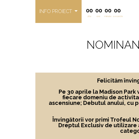
00
00
00
00
INFO PROIECT
zile
ore
minute
secunde
NOMINAN
Felicităm învi
Pe 30 aprile la Madison Park 
fiecare domeniu de activita
ascensiune; Debutul anului, cu 
Învingătorii vor primi Trofeul 
Dreptul Exclusiv de utilizare
catego