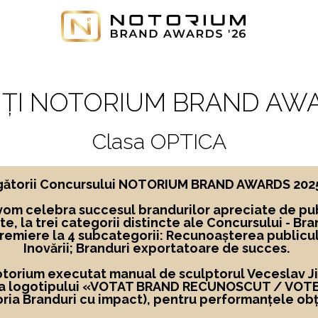
ȚI NOTORIUM BRAND AWA
Clasa OPTICA
ngătorii Concursului NOTORIUM BRAND AWARDS 2025, 
vom celebra succesul brandurilor apreciate de pub
te,
la
trei categorii distincte ale Concursului -
Bra
premiere la 4 subcategorii: Recunoașterea publicu
Inovării; Branduri exportatoare de succes.
Notorium executat manual de sculptorul Veceslav Jigl
 a logotipului
«
VOTAT BRAND RECUNOSCUT
/ VOT
ria Branduri cu impact), pentru performanțele obț