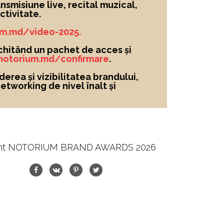
nsmisiune live, recital muzical,
tivitate.
um.md/video-2025.
chitând un pachet de acces și
/notorium.md/confirmare
.
derea și vizibilitatea brandului
,
networking de nivel înalt și
nt NOTORIUM BRAND AWARDS 2026