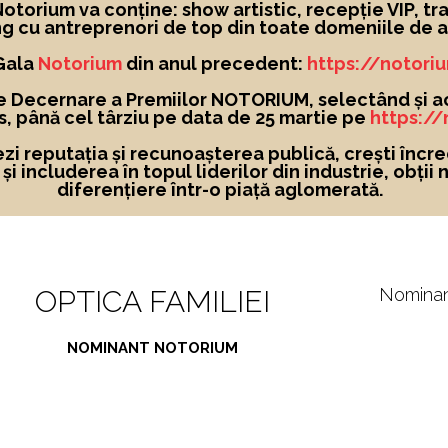
torium va conține: show artistic, recepție VIP, tra
g cu antreprenori de top din toate domeniile de ac
 Gala
Notorium
din anul precedent:
https://notori
e Decernare a Premiilor NOTORIUM, selectând și a
, până cel târziu pe data de 25 martie pe
https:/
ezi reputația și recunoașterea publică, crești încre
i includerea în topul liderilor din industrie, obții 
diferențiere într-o piață aglomerată.
OPTICA FAMILIEI
Nomina
NOMINANT NOTORIUM