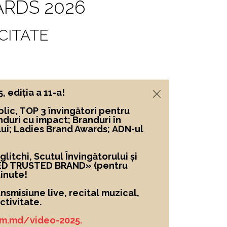
RDS 2026
CITATE
ediția a 11-a!
lic, TOP 3 învingători
pentru
nduri cu impact; Branduri în
lui; Ladies Brand Awards; ADN-ul
itchi, Scutul Învingătorului și
ED TRUSTED BRAND»
(pentru
inute!
nsmisiune live, recital muzical,
tivitate.
um.md/video-2025.