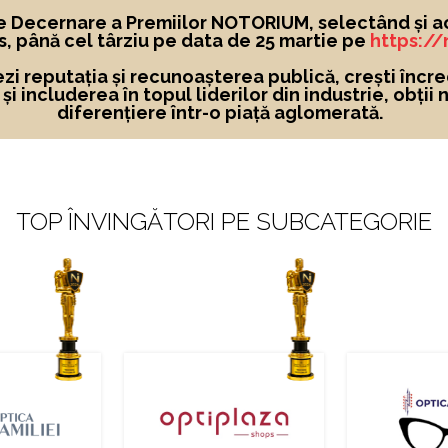
e Decernare a Premiilor NOTORIUM, selectând și a
, până cel târziu pe data de 25 martie pe
https:/
ezi reputația și recunoașterea publică, crești încre
i includerea în topul liderilor din industrie, obții 
diferențiere într-o piață aglomerată.
TOP ÎNVINGĂTORI PE SUBCATEGORIE