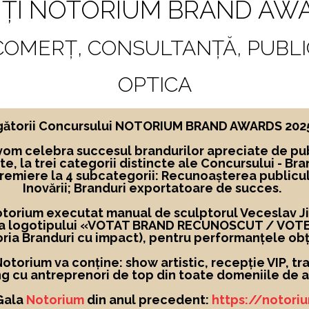
ȚI NOTORIUM BRAND AWA
 COMERȚ, CONSULTANȚĂ, PUBLI
OPTICA
ngătorii Concursului NOTORIUM BRAND AWARDS 2025, 
vom celebra succesul brandurilor apreciate de pub
te,
la
trei categorii distincte ale Concursului -
Bra
premiere la 4 subcategorii: Recunoașterea publicu
Inovării; Branduri exportatoare de succes.
Notorium executat manual de sculptorul Veceslav Jigl
 a logotipului
«
VOTAT BRAND RECUNOSCUT
/ VOT
ria Branduri cu impact), pentru performanțele obț
torium va conține: show artistic, recepție VIP, tra
g cu antreprenori de top din toate domeniile de ac
 Gala
Notorium
din anul precedent:
https://notori