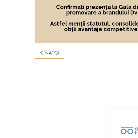
Confirmați prezența la Gala d
promovare a brandului Dvs
Astfel menții statutul, consolid
obții avantaje competitive ș
ÎNAPOI