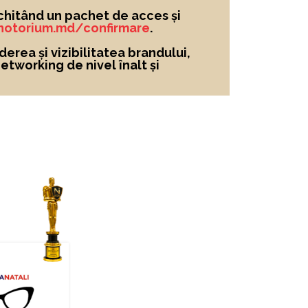
chitând un pachet de acces și
/notorium.md/confirmare
.
derea și vizibilitatea brandului
,
networking de nivel înalt și