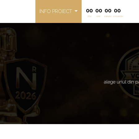
00
00
00
00
INFO PROIECT
zile
ore
minute
secunde
alege unul di