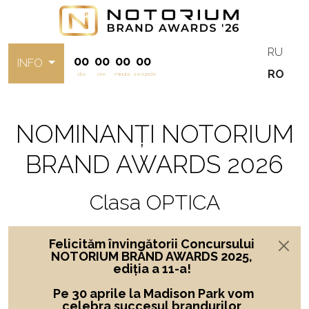
RU
00
00
00
00
INFO
RO
zile
ore
minute
secunde
NOMINANȚI NOTORIUM
BRAND AWARDS 2026
Clasa OPTICA
Felicităm învingătorii Concursului
NOTORIUM BRAND AWARDS 2025,
ediția a 11-a!
Pe 30 aprile la Madison Park vom
celebra succesul brandurilor