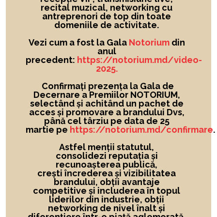
recital muzical, networking cu
antreprenori de top din toate
domeniile de activitate.
Vezi cum a fost la Gala
Notorium
din
anul
precedent:
https://notorium.md/video-
2025.
Confirmați prezența la Gala de
Decernare a Premiilor NOTORIUM,
selectând și achitând un pachet de
acces și promovare a brandului Dvs,
până cel târziu pe data de 25
martie pe
https://notorium.md/confirmare
.
Astfel menții statutul,
consolidezi reputația și
recunoașterea publică,
crești încrederea și vizibilitatea
brandului
, obții avantaje
competitive și includerea în topul
liderilor din industrie, obții
networking de nivel înalt și
diferențiere într-o piață aglomerată.