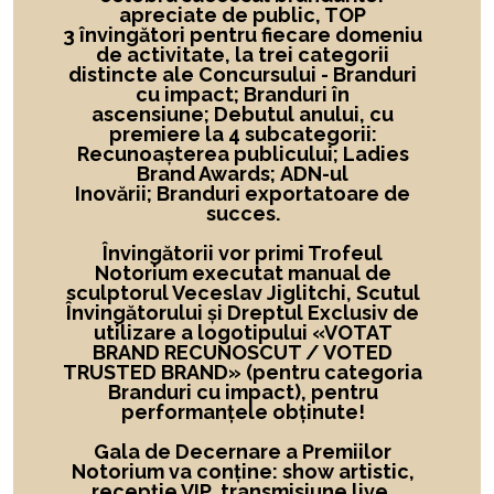
apreciate de public, TOP
3 învingători
pentru fiecare domeniu
de activitate,
la
trei categorii
distincte ale Concursului -
Branduri
cu impact; Branduri în
ascensiune; Debutul anului, cu
premiere la 4 subcategorii:
Recunoașterea publicului; Ladies
Brand Awards; ADN-ul
Inovării; Branduri exportatoare de
succes.
Învingătorii vor primi Trofeul
Notorium executat manual de
sculptorul Veceslav Jiglitchi, Scutul
Învingătorului și Dreptul Exclusiv de
utilizare a logotipului
«
VOTAT
BRAND RECUNOSCUT
/ VOTED
TRUSTED BRAND»
(pentru categoria
Branduri cu impact), pentru
performanțele obținute!
Gala de Decernare a Premiilor
Notorium va conține: show artistic,
recepție VIP, transmisiune live,