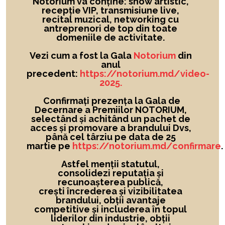
Notorium va conține: show artistic,
recepție VIP, transmisiune live,
recital muzical, networking cu
antreprenori de top din toate
domeniile de activitate.
Vezi cum a fost la Gala
Notorium
din
anul
precedent:
https://notorium.md/video-
2025.
Confirmați prezența la Gala de
Decernare a Premiilor NOTORIUM,
selectând și achitând un pachet de
acces și promovare a brandului Dvs,
până cel târziu pe data de 25
martie pe
https://notorium.md/confirmare
.
Astfel menții statutul,
consolidezi reputația și
recunoașterea publică,
crești încrederea și vizibilitatea
brandului
, obții avantaje
competitive și includerea în topul
liderilor din industrie, obții