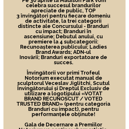
Pe 30 aprile la Madison Park vom
celebra succesul brandurilor
apreciate de public, TOP
3 învingători
pentru fiecare domeniu
de activitate,
la
trei categorii
distincte ale Concursului -
Branduri
cu impact; Branduri în
ascensiune; Debutul anului, cu
premiere la 4 subcategorii:
Recunoașterea publicului; Ladies
Brand Awards; ADN-ul
Inovării; Branduri exportatoare de
succes.
Învingătorii vor primi Trofeul
Notorium executat manual de
sculptorul Veceslav Jiglitchi, Scutul
Învingătorului și Dreptul Exclusiv de
utilizare a logotipului
«
VOTAT
BRAND RECUNOSCUT
/ VOTED
TRUSTED BRAND»
(pentru categoria
Branduri cu impact), pentru
performanțele obținute!
Gala de Decernare a Premiilor