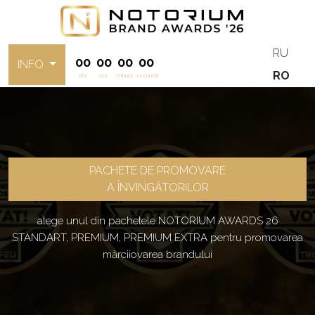
RU
00
00
00
00
INFO
RO
zile
ore
minute
secunde
PACHETE DE PROMOVARE
A ÎNVINGĂTORILOR
alege unul din pachetele NOTORIUM AWARDS 26
STANDART, PREMIUM, PREMIUM EXTRA pentru promovarea
mărciiovarea brandului