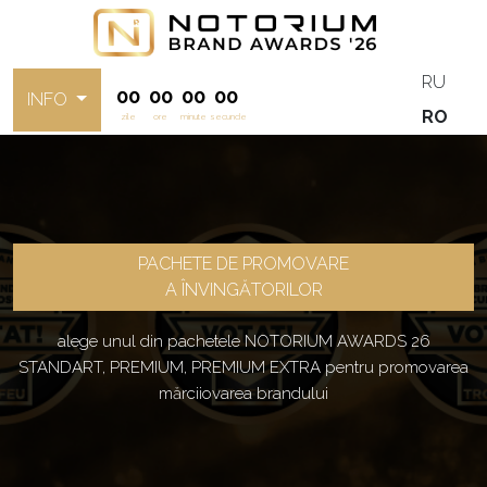
RU
00
00
00
00
INFO
RO
zile
ore
minute
secunde
PACHETE DE PROMOVARE
A ÎNVINGĂTORILOR
alege unul din pachetele NOTORIUM AWARDS 26
STANDART, PREMIUM, PREMIUM EXTRA pentru promovarea
mărciiovarea brandului