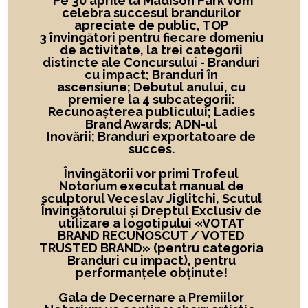
Pe 30 aprile la Madison Park vom
celebra succesul brandurilor
apreciate de public, TOP
3 învingători
pentru fiecare domeniu
de activitate,
la
trei categorii
distincte ale Concursului -
Branduri
cu impact; Branduri în
ascensiune; Debutul anului, cu
premiere la 4 subcategorii:
Recunoașterea publicului; Ladies
Brand Awards; ADN-ul
Inovării; Branduri exportatoare de
succes.
Învingătorii vor primi Trofeul
Notorium executat manual de
sculptorul Veceslav Jiglitchi, Scutul
Învingătorului și Dreptul Exclusiv de
utilizare a logotipului
«
VOTAT
BRAND RECUNOSCUT
/ VOTED
TRUSTED BRAND»
(pentru categoria
Branduri cu impact), pentru
performanțele obținute!
Gala de Decernare a Premiilor