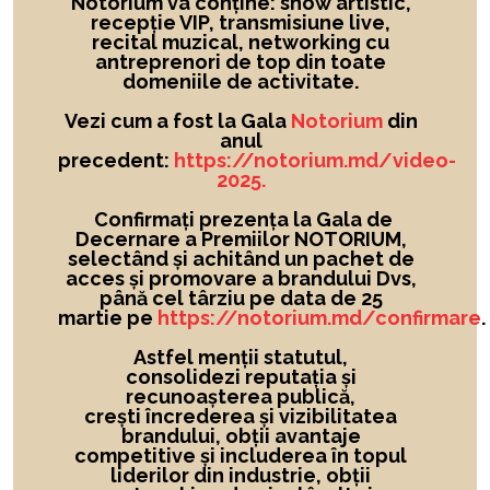
Notorium va conține: show artistic,
recepție VIP, transmisiune live,
recital muzical, networking cu
antreprenori de top din toate
domeniile de activitate.
Vezi cum a fost la Gala
Notorium
din
anul
precedent:
https://notorium.md/video-
2025.
Confirmați prezența la Gala de
Decernare a Premiilor NOTORIUM,
selectând și achitând un pachet de
acces și promovare a brandului Dvs,
până cel târziu pe data de 25
martie pe
https://notorium.md/confirmare
.
Astfel menții statutul,
consolidezi reputația și
recunoașterea publică,
crești încrederea și vizibilitatea
brandului
, obții avantaje
competitive și includerea în topul
liderilor din industrie, obții